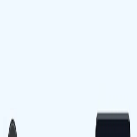
Ahli Legacy tambahan pada RM100/bulan
Dapatkan Legacy
Misi Kami
Kami percaya bahawa memanfaatkan sepenuhnya sumber-
sumber di sekeliling kita bermula dengan individu.