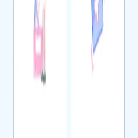
Data perubatan anda adalah peribadi dan sangat sensitif.
Kami menyulitkannya menggunakan AES-256 dan RSA
tahap ketenteraan — hanya anda yang memegang kunci
untuk menyahsulitnya. Chronicle direka bentuk mematuhi
GDPR EU dan Akta Perlindungan Data Peribadi Malaysia,
memberikan anda ketenangan fikiran di mana sahaja anda
berada.
Rawatan Yang Tepat
Doktor Yang Mengenali Anda
Memberikan Penjagaan Yang Lebih
Baik
Apabila doktor anda mempunyai sejarah lengkap anda —
bukan sekadar aduan hari ini — mereka dapat mengesan
corak, mengelak interaksi berbahaya, dan membuat
keputusan yang khusus untuk anda. Itulah rupanya
mendapat rawatan yang betul.
Peraturan Anda