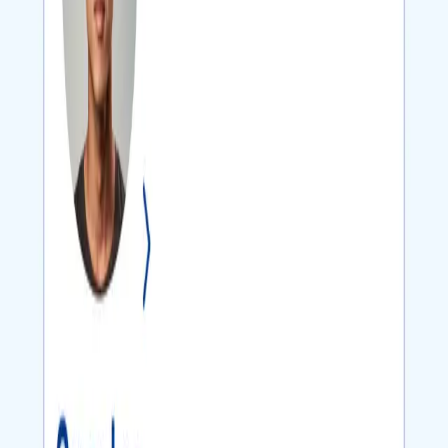
Keselamatan Tahap Ketenteraan
Rekod anda disulitkan pada peranti anda terlebih dahulu,
sentiasa. Walaupun anda membuat sandaran ke rangkaian
kami, hanya anda yang memegang kunci — kami tidak boleh
membacanya.