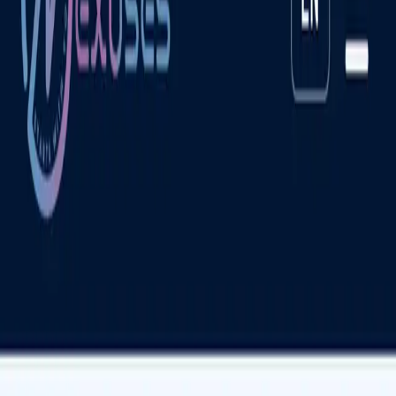
Apabila doktor tidak mempunyai sejarah penuh anda,
mereka membuat keputusan dengan maklumat yang tidak
lengkap. Pertubuhan Kesihatan Sedunia melaporkan 1
daripada 20 orang dewasa di negara berpendapatan tinggi
didiagnosis secara salah setiap tahun — dan lebih separuh
daripada kes tersebut dikaitkan dengan maklumat pesakit
yang tidak lengkap.
1 drp 20
Orang dewasa didiagnosis secara salah setiap tahun di
negara berpendapatan tinggi
50%+
daripada kes salah diagnosis boleh menyebabkan
kemudaratan
100%
Rekod anda boleh diakses dengan selamat melalui
Chronicle
Mengapa Chronicle