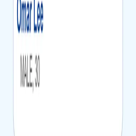
Difahami Oleh Setiap Doktor
Apabila doktor melihat sejarah lengkap anda, mereka
merawat anda yang sebenar — bukan andaian. Penjagaan
peribadi bermula dengan dikenali dengan sepenuhnya.