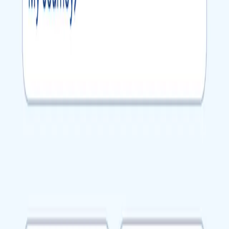
Anda Yang Tentukan Siapa Yang Tahu
Kongsi secara selektif dengan pasukan perubatan anda dan
batalkan akses bila-bila masa. Data anda bergerak hanya
apabila anda berkata demikian.
Cara Ia Berfungsi
1
Bina Kisah Perubatan Anda
Muat naik rekod, keputusan makmal, X-ray dan MRI anda
dengan selamat ke profil Chronicle yang disulitkan.
2
Semuanya Di Satu Tempat
Data anda disulitkan, diindeks dan disusun — sedia untuk
memberikan gambaran penuh kepada mana-mana doktor,
serta-merta.