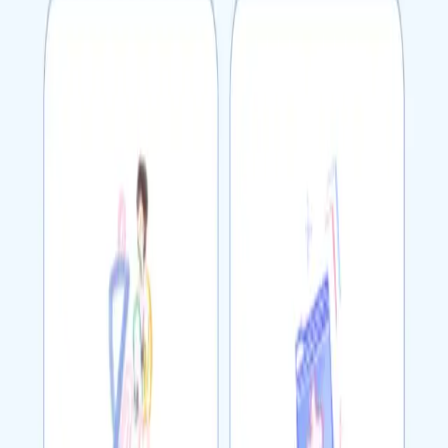
3
Kongsi Dengan Yang Penting
Berikan akses kepada doktor anda dalam beberapa saat.
Batalkan bila-bila masa anda mahu. Anda kekal dalam
kawalan penuh.
Kesinambungan Penjagaan
Doktor Baru Tidak Bermakna Bermula
Semula
Sama ada anda menemui pakar buat kali pertama,
berpindah ke bandar baru, atau menerima rawatan di luar
negara — sejarah perubatan lengkap anda mengikuti anda.
Tiada borang untuk diisi semula, tiada rekod untuk diulang.
Privasi dan Keselamatan
Data Anda, Dilindungi Sepenuhnya