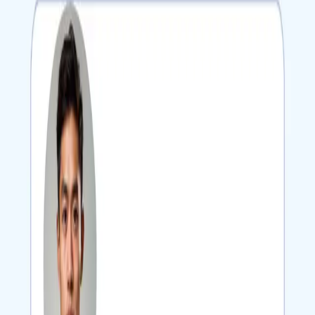
Kisah Anda, Di Mana-mana
Rekod, makmal, X-ray dan MRI anda — semuanya di satu
tempat, boleh diakses oleh anda dan doktor-doktor anda di
mana sahaja anda berada di dunia.