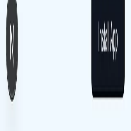
Kami ingin suatu hari melihat orang ramai menumpukan
perhatian dan memanfaatkan sepenuhnya apa yang mereka
miliki.
Dalam mengejar misi kami, kami membantu pesakit
mendapatkan rawatan perubatan yang ideal dengan
membantu mereka mengambil kawalan dan memanfaatkan
data perubatan mereka.
Soalan Lazim
Adakah data perubatan saya selamat di Chronicle?
+
Peraturan apakah yang dipatuhi oleh Chronicle?
+
Bolehkah saya berkongsi rekod dengan beberapa doktor?
+
Apakah jenis rekod yang boleh saya simpan?
+
Apa yang berlaku jika saya menukar doktor atau berpindah ke negara
lain?
+
Masuki Setiap Temujanji Sebagai Diri
Yang Dikenali.
Sertai pesakit yang sedang membina kisah perubatan