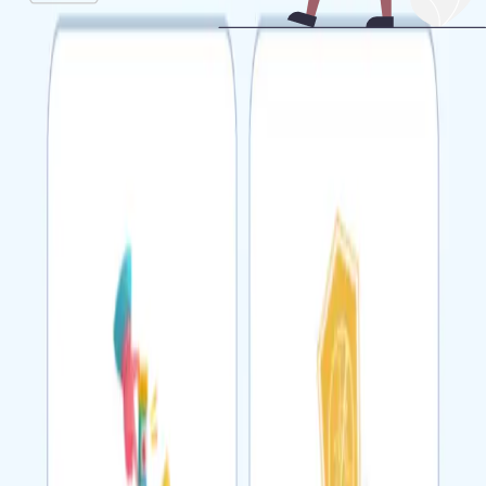
Data disimpan secara tempatan di peranti anda sendiri